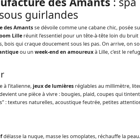
ufacture des Amants
: spa
 sous guirlandes
e des Amants
se dévoile comme une cabane chic, posée su
room Lille
réunit l’essentiel pour un tête-à-tête loin du bruit 
ées, bois qui craque doucement sous les pas. On arrive, on so
antique
ou un
week-end en amoureux
à Lille, c’est le refug
ur
 à l’italienne,
jeux de lumières
réglables au millimètre, lite
vient une pièce à vivre : bougies, plaid, coupes qui tintent,
us” : textures naturelles, acoustique feutrée, petites attentio
f
délasse la nuque, masse les omoplates, réchauffe la peau.