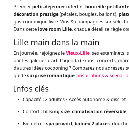
Premier
petit-déjeuner
offert et
bouteille pétillant
décoration prestige
(pétales, bougies, ballons),
plat
gastronomique livré. Vins & champagnes sur sélection
Dans cette
love room Lille
, chaque détail se règle
Lille main dans la main
En journée, rejoignez le
Vieux-Lille
, ses estaminets, 
par les galeries d’art. L’agenda (expos, concerts, march
d’autres idées cocooning ? Comparez nos adresses 
guide
surprise romantique
:
inspirations & scénario
Infos clés
Capacité : 2 adultes • Accès autonome & discret
Confort :
lit king-size
,
climatisation réversible
,
Bien-être :
spa privatif
,
balnéo 2 places
, douche