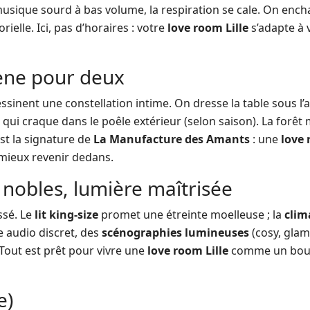
musique sourd à bas volume, la respiration se cale. On ench
ielle. Ici, pas d’horaires : votre
love room Lille
s’adapte à 
cène pour deux
ssinent une constellation intime. On dresse la table sous l’
ois qui craque dans le poêle extérieur (selon saison). La forê
est la signature de
La Manufacture des Amants
: une
love 
mieux revenir dedans.
 nobles, lumière maîtrisée
ssé. Le
lit king-size
promet une étreinte moelleuse ; la
clim
 audio discret, des
scénographies lumineuses
(cosy, glam
Tout est prêt pour vivre une
love room Lille
comme un bout
e)