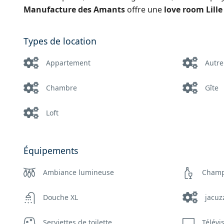
Manufacture des Amants
offre une
love room Lille
Types de location
Appartement
Autre
Chambre
Gîte
Loft
Équipements
Ambiance lumineuse
Cham
Douche XL
jacuz
Serviettes de toilette
Télévi