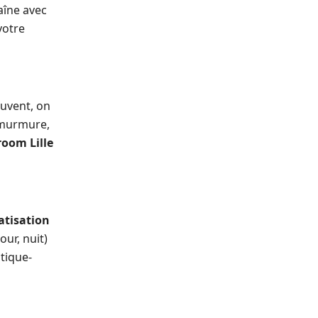
aîne avec
votre
auvent, on
t murmure,
room Lille
atisation
our, nuit)
ique-