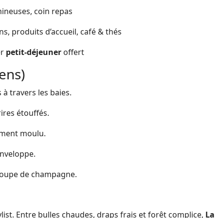
mineuses, coin repas
s, produits d’accueil, café & thés
er
petit-déjeuner
offert
sens)
 à travers les baies.
rires étouffés.
hement moulu.
enveloppe.
, coupe de champagne.
list. Entre bulles chaudes, draps frais et forêt complice,
La