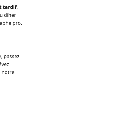
 tardif
,
u dîner
aphe pro.
e, passez
rêvez
 notre