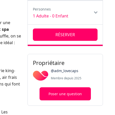
Personnes
1 Adulte
-
0 Enfant
r une
:
spa
RÉSERVER
uffle, on se
e idéal :
Propriétaire
rie king-
@adm_lovecaps
 air frais
Membre depuis 2025
ns qui font
Poser une question
 Les