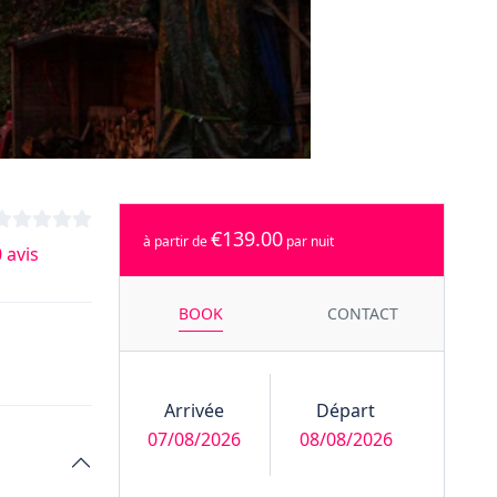
€139.00
à partir de
par nuit
 avis
BOOK
CONTACT
Arrivée
Départ
07/08/2026
08/08/2026