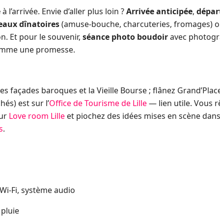
e
à l’arrivée. Envie d’aller plus loin ?
Arrivée anticipée
,
départ
eaux dînatoires
(amuse-bouche, charcuteries, fromages) o
. Et pour le souvenir,
séance photo boudoir
avec photogr
 comme une promesse.
ses façades baroques et la Vieille Bourse ; flânez Grand’Plac
és) est sur l’
Office de Tourisme de Lille
— lien utile. Vous 
sur
Love room Lille
et piochez des idées mises en scène dans
s
.
 Wi-Fi, système audio
 pluie