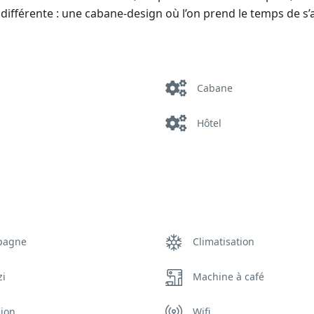
différente : une cabane-design où l’on prend le temps de s’
Cabane
Hôtel
pagne
Climatisation
zi
Machine à café
sion
Wifi