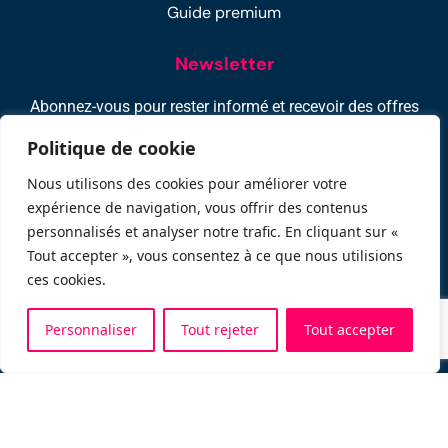
Guide premium
Newsletter
Abonnez-vous pour rester informé et recevoir des offres
exclusifs : -10% sur votre 1ère location !
Politique de cookie
Nous utilisons des cookies pour améliorer votre
expérience de navigation, vous offrir des contenus
personnalisés et analyser notre trafic. En cliquant sur «
Tout accepter », vous consentez à ce que nous utilisions
ces cookies.
Personnaliser
Tout rejeter
Tout accepter
Politique de confidentialité
–
Mentions légales
–
C.G.U
–
Écologie
–
Programme d’affiliation
Lovecapsule © Copyright 2026