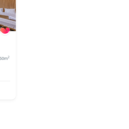
2
60m