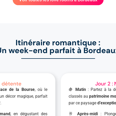
Itinéraire romantique :
Un week-end parfait à Bordeau
t détente
Jour 2 :
lace de la Bourse
, où le
🍇
Matin
: Partez à la 
e un décor magique, parfait
classés au
patrimoine mo

.
par ce paysage
d’excepti
rmand
, en dégustant des
🥂
Après-midi
: Plonge