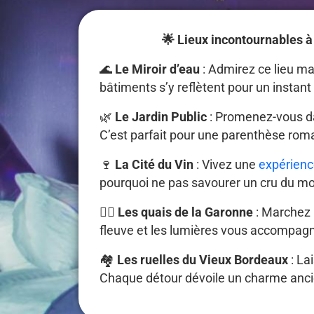
🌟 Lieux incontournables 
🌊
Le Miroir d’eau
: Admirez ce lieu mag
bâtiments s’y reflètent pour un instan
🌿
Le Jardin Public
: Promenez-vous da
C’est parfait pour une parenthèse rom
🍷
La Cité du Vin
: Vivez une
expérienc
pourquoi ne pas savourer un cru du m
🚶‍♂️
Les quais de la Garonne
: Marchez 
fleuve et les lumières vous accompag
🏘
Les ruelles du Vieux Bordeaux
: La
Chaque détour dévoile un charme anci