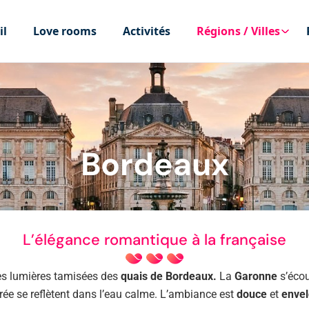
il
Love rooms
Activités
Régions / Villes
Bordeaux
L’élégance romantique à la française
es lumières tamisées des
quais de Bordeaux.
La
Garonne
s’écou
orée se reflètent dans l’eau calme. L’ambiance est
douce
et
envel