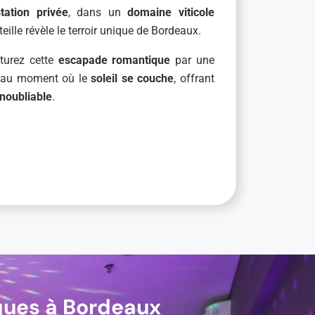
tation privée
, dans un
domaine viticole
eille révèle le terroir unique de Bordeaux.
turez cette
escapade romantique
par une
e
au moment où le
soleil se couche
, offrant
inoubliable
.
ques à Bordeaux