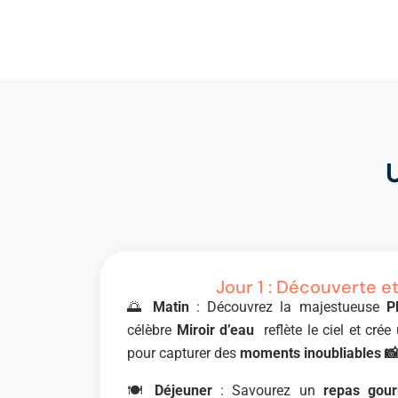
Jour 1 : Découverte e
🌅
Matin
: Découvrez la majestueuse
P
célèbre
Miroir d’eau
reflète le ciel et cré
pour capturer des
moments inoubliables 
🍽
Déjeuner
: Savourez un
repas gou