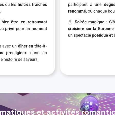
rés
ou les
huîtres fraîches
participant à une
dégus
e
.
renommé
, où chaque bout
 bien-être en retrouvant
🚢
Soirée magique
: Clô
pa privé
pour un
moment
croisière sur la Garonn
un spectacle
poétique et 
ée avec un
dîner en tête-à-
ns prestigieux
, dans un
e histoire de saveurs.
ématiques et activités romanti