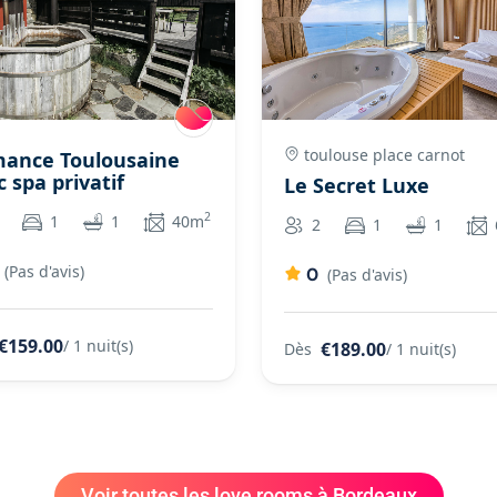
toulouse place carnot
ance Toulousaine
 spa privatif
Le Secret Luxe
2
1
1
40m
2
1
1
(Pas d'avis)
0
(Pas d'avis)
€159.00
/ 1 nuit(s)
€189.00
Dès
/ 1 nuit(s)
Voir toutes les love rooms à Bordeaux