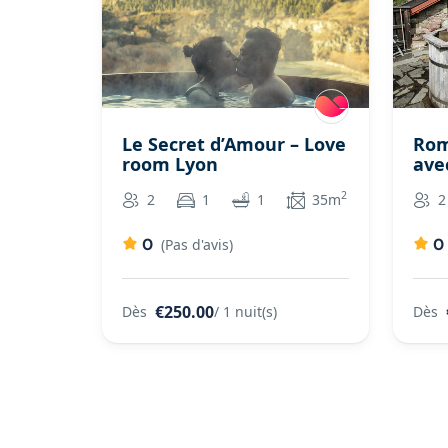
Le Secret d’Amour – Love
Rom
room Lyon
avec
2
2
1
1
35m
2
0
0
(Pas d'avis)
€250.00
Dès
/ 1 nuit(s)
Dès