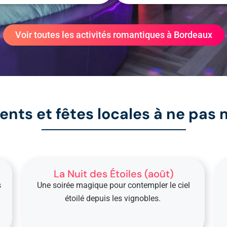
Voir toutes les activités romantiques à Bordeaux
nts et fêtes locales à ne pas
La Nuit des Étoiles (août)
s
Une soirée magique pour contempler le ciel
étoilé depuis les vignobles.