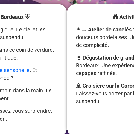
à Bordeaux 🌟
💑 Activi
ique. Le ciel et les
👨‍🍳
Atelier de canelés
t suspendu.
douceurs bordelaises. 
de complicité.
ns ce coin de verdure.
antique.
🍷
Dégustation de grand
Bordeaux. Une expérienc
e sensorielle
. Et
cépages raffinés.
onde ?
🚢
Croisière sur la Gar
main dans la main. Le
Laissez-vous porter par l
nent.
suspendu.
issez-vous surprendre.
en.