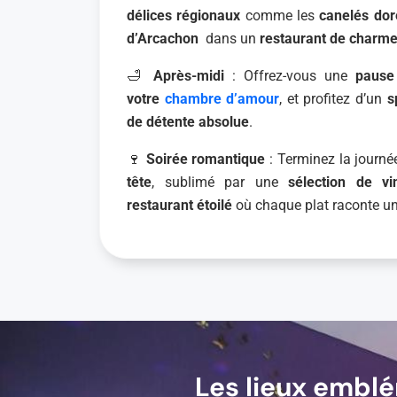
délices régionaux
comme les
canelés do
d’Arcachon
dans un
restaurant de charm
🛁
Après-midi
: Offrez-vous une
pause
votre
chambre d’amour
, et profitez d’un
s
de détente absolue
.
🍷
Soirée romantique
: Terminez la journ
tête
, sublimé par une
sélection de vi
restaurant étoilé
où chaque plat raconte un
Les lieux embl