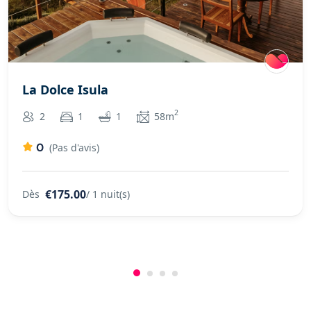
La Dolce Isula
2
2
1
1
58m
0
(Pas d'avis)
€175.00
Dès
/ 1 nuit(s)