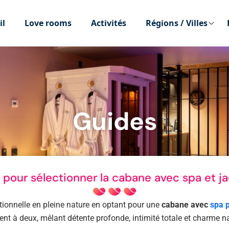
il
Love rooms
Activités
Régions / Villes
Guides
 pour sélectionner la cabane avec spa et ja
ionnelle en pleine nature en optant pour une
cabane avec
spa p
t à deux, mêlant détente profonde, intimité totale et charme na