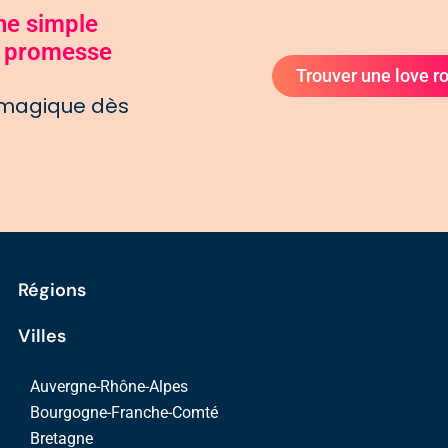
une simple
le promesse
Trouver une love 
 magique dès
Régions
Villes
Auvergne-Rhône-Alpes
Bourgogne-Franche-Comté
Bretagne