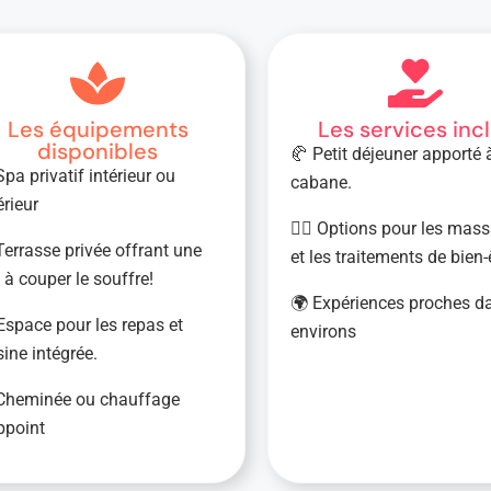
Les équipements
Les services inc
disponibles
🥐 Petit déjeuner apporté 
Spa privatif intérieur ou
cabane.
érieur
💆‍♀️ Options pour les mas
Terrasse privée offrant une
et les traitements de bien-
 à couper le souffre!
🌍 Expériences proches d
Espace pour les repas et
environs
sine intégrée.
Cheminée ou chauffage
ppoint