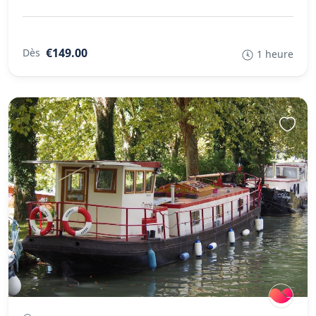
€149.00
Dès
1 heure