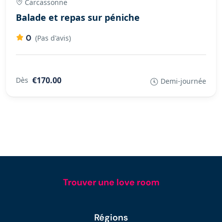
Carcassonne
Balade et repas sur péniche
0
(Pas d'avis)
€170.00
Dès
Demi-journée
Trouver une love room
Régions