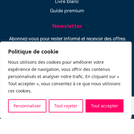
Livre blanc
Guide premium
Newsletter
Abonnez-vous pour rester informé et recevoir des offres
exclusifs : -10% sur votre 1ère location !
Politique de cookie
Nous utilisons des cookies pour améliorer votre
expérience de navigation, vous offrir des contenus
personnalisés et analyser notre trafic. En cliquant sur «
Tout accepter », vous consentez à ce que nous utilisions
ces cookies.
Personnaliser
Tout rejeter
Tout accepter
Politique de confidentialité
–
Mentions légales
–
C.G.U
–
Écologie
–
Programme d’affiliation
Lovecapsule © Copyright 2026